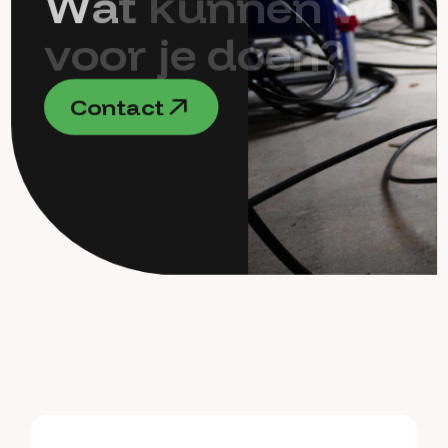
W
a
t
k
u
n
n
e
n
w
e
v
o
o
r
j
e
d
o
e
n
?
C
o
n
t
a
c
t
C
o
n
t
a
c
t