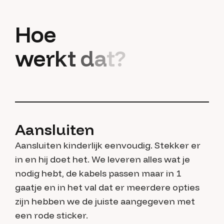
H
o
e
w
e
r
k
t
d
a
t
?
Aansluiten
Aansluiten kinderlijk eenvoudig. Stekker er
in en hij doet het. We leveren alles wat je
nodig hebt, de kabels passen maar in 1
gaatje en in het val dat er meerdere opties
zijn hebben we de juiste aangegeven met
een rode sticker.