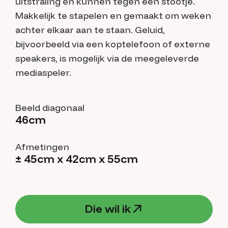
uitstraling en kunnen tegen een stootje.
Makkelijk te stapelen en gemaakt om weken
achter elkaar aan te staan. Geluid,
bijvoorbeeld via een koptelefoon of externe
speakers, is mogelijk via de meegeleverde
mediaspeler.
Beeld diagonaal
46cm
Afmetingen
± 45cm x 42cm x 55cm
D
i
e
w
i
l
i
k
D
i
e
w
i
l
i
k